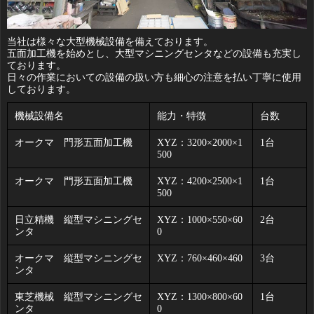
当社は様々な大型機械設備を備えております。
五面加工機を始めとし、大型マシニングセンタなどの設備も充実し
ております。
日々の作業においての設備の扱い方も細心の注意を払い丁寧に使用
しております。
機械設備名
能力・特徴
台数
オークマ 門形五面加工機
XYZ：3200×2000×1
1台
500
オークマ 門形五面加工機
XYZ：4200×2500×1
1台
500
日立精機 縦型マシニングセ
XYZ：1000×550×60
2台
ンタ
0
オークマ 縦型マシニングセ
XYZ：760×460×460
3台
ンタ
東芝機械 縦型マシニングセ
XYZ：1300×800×60
1台
ンタ
0